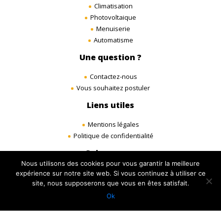
Climatisation
Photovoltaique
Menuiserie
Automatisme
Une question ?
Contactez-nous
Vous souhaitez postuler
Liens utiles
Mentions légales
Politique de confidentialité
Suivez-nous
Nous utilisons des cookies pour vous garantir la meilleure
LinkedIn
expérience sur notre site web. Si vous continuez à utiliser ce
site, nous supposerons que vous en êtes satisfait.
Ok
© 2020 IKADIA. All Rights Reserved. Site réalisé par
Studio Ikadia