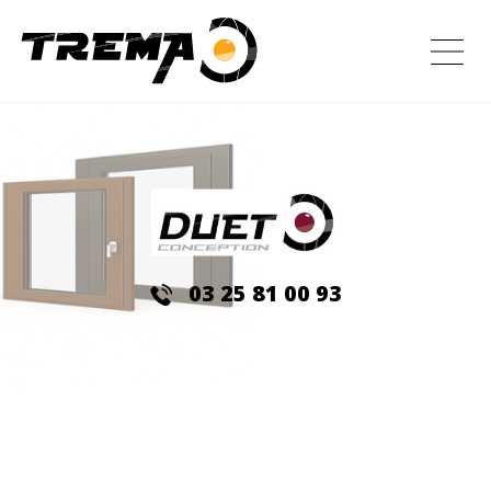
03 25 81 00 93
DUET CONCEPTION
– SERRURERIE –
MÉTALLERIE – MENUISERIE