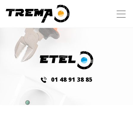
01 48 91 38 85
ETEL
ÉLECTRICITÉ